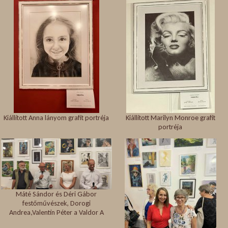
Kiállított Anna lányom grafit portréja
Kiállított Marilyn Monroe grafit
portréja
Máté Sándor és Déri Gábor
festőművészek, Dorogi
Andrea,Valentin Péter a Valdor A