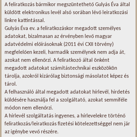
A feliratkozás bármikor megszüntethető Gulyás Éva által
küldött elektronikus levél alsó sorában lévő leiratkozási
linkre kattintással.
Gulyás Éva ev. a feliratkozáskor megadott személyes
adatokat, bizalmasan az érvényben levő magyar
adatvédelmi előírásoknak (2011 évi CXII törvény)
megfelelően kezeli, harmadik személynek nem adja át,
azokat nem ellenőrzi. A feliratkozó által önként
megadott adatokat számítástechnikai eszközökön
tárolja, azokról kizárólag biztonsági másolatot képez és
tárol.
A felhasználó által megadott adatokat hírlevél, hirdetés
küldésére használja fel a szolgáltató, azokat semmiféle
módon nem ellenőrzi.
A hírlevél szolgáltatás ingyenes, a hírlevelekre történő
feliratkozás/leiratkozás fizetési kötelezettséggel nem jár
az igénybe vevő részére.