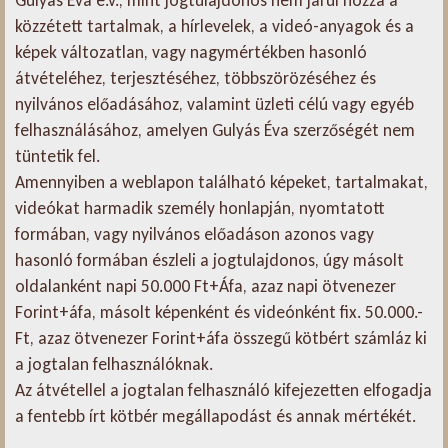
közzétett tartalmak, a hírlevelek, a videó-anyagok és a
képek változatlan, vagy nagymértékben hasonló
átvételéhez, terjesztéséhez, többszörözéséhez és
nyilvános előadásához, valamint üzleti célú vagy egyéb
felhasználásához, amelyen Gulyás Éva szerzőségét nem
tüntetik fel.
Amennyiben a weblapon található képeket, tartalmakat,
videókat harmadik személy honlapján, nyomtatott
formában, vagy nyilvános előadáson azonos vagy
hasonló formában észleli a jogtulajdonos, úgy másolt
oldalanként napi 50.000 Ft+Áfa, azaz napi ötvenezer
Forint+áfa, másolt képenként és videónként fix. 50.000.-
Ft, azaz ötvenezer Forint+áfa összegű kötbért számláz ki
a jogtalan felhasználóknak.
Az átvétellel a jogtalan felhasználó kifejezetten elfogadja
a fentebb írt kötbér megállapodást és annak mértékét.