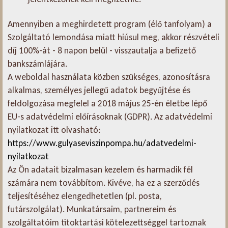
Amennyiben a meghirdetett program (élő tanfolyam) a
Szolgáltató lemondása miatt hiúsul meg, akkor részvételi
díj 100%-át - 8 napon belül - visszautalja a befizető
bankszámlájára.
A weboldal használata közben szükséges, azonosításra
alkalmas, személyes jellegű adatok begyűjtése és
feldolgozása megfelel a 2018 május 25-én életbe lépő
EU-s adatvédelmi előírásoknak (GDPR). Az adatvédelmi
nyilatkozat itt olvasható:
https://www.gulyaseviszinpompa.hu/adatvedelmi-
nyilatkozat
Az Ön adatait bizalmasan kezelem és harmadik fél
számára nem továbbítom. Kivéve, ha ez a szerződés
teljesítéséhez elengedhetetlen (pl. posta,
futárszolgálat). Munkatársaim, partnereim és
szolgáltatóim titoktartási kötelezettséggel tartoznak