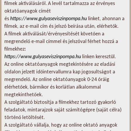
filmek aktiválásáról. A levél tartalmazza az érvényes
oktatóanyagok címét
és
https://www.gulyaseviszinpompa.hu
linket, ahonnan a
filmek, az e-mail cím és jelszó beírása után, elérhetők.
A filmek aktiválását/érvényesítését követően a
megrendelő e-mail címmel és jelszóval férhet hozzá a
filmekhez
:
https://www.gulyaseviszinpompa.hu
linken keresztül.
Az online oktatóanyagok megtekintésére az eladási
oldalon jelzett időintervallumra kap jogosultságot a
megrendelő. Az online oktatóanyagok 0-24 óráig
elérhetőek, bármikor és korlátlan alkalommal
megtekinthetőek.
A szolgáltató biztosítja a filmekhez tartozó gyakorló
feladatok, mintarajzok saját számítógépre (saját célra)
történő letöltését.
A szolgáltató vállalja, hogy az online oktató anyagok