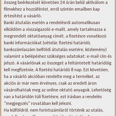
összeg beérkezését követően 24 órán belül aktiválom a
filmekhez a hozzáférést, erről szintén emailben kap
értesítést a vásárló.
Banki átutalás esetén a rendelésről automatikusan
elküldöm a visszaigazoló e-mailt, amely tartalmazza a
megrendelt oktatóanyag címét, a fizetésre vonatkozó
banki információkat (vételár, fizetési határidő,
bankszámlaszám belföldi átutalás esetére, közlemény)
valamint a belépéshez szükséges adatokat: e-mail cím és
jelszó. A vásárlónak az összeget a feltüntetett határidőig
kell megfizetnie. A fizetési határidő 8 nap. Ezt követően,
ha a vásárló akcióban rendelte meg a terméket, az
akciós ár már nem érvényes, csak az eredeti áron
vásárolhatóak meg az online oktató anyagok. Lehetőség
van a határidőn túli fizetésre, ezt írásban a rendelés
"megjegyzés" rovatában kell jelezni.
Ha külföldről, nem forintszámláról történik az utalás,