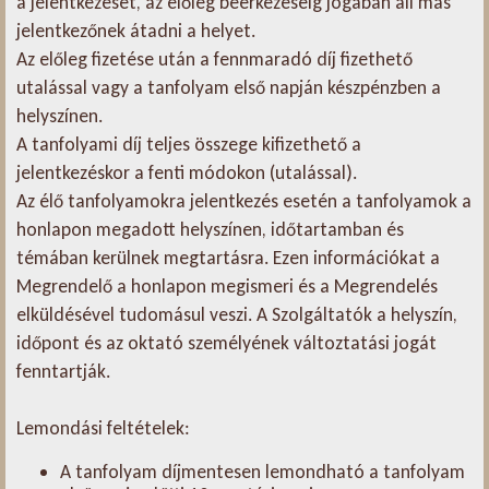
a jelentkezését, az előleg beérkezéséig jogában áll más
jelentkezőnek átadni a helyet.
Az előleg fizetése után a fennmaradó díj fizethető
utalással vagy a tanfolyam első napján készpénzben a
helyszínen.
A tanfolyami díj teljes összege kifizethető a
jelentkezéskor a fenti módokon (utalással).
Az élő tanfolyamokra jelentkezés esetén a tanfolyamok a
honlapon megadott helyszínen, időtartamban és
témában kerülnek megtartásra. Ezen információkat a
Megrendelő a honlapon megismeri és a Megrendelés
elküldésével tudomásul veszi. A Szolgáltatók a helyszín,
időpont és az oktató személyének változtatási jogát
fenntartják.
Lemondási feltételek:
A tanfolyam díjmentesen lemondható a tanfolyam