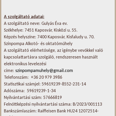
A szolgáltató adatai:
A szolgáltató neve: Gulyás Éva ev.
Székhelye: 7451 Kaposvár, Kisközi u. 55.
Képzés helyszíne: 7400 Kaposvár, Kisfaludy u. 70.
Színpompa Alkotó- és oktatóműhely
A szolgáltató elérhetősége, az igénybe vevőkkel való
kapcsolattartásra szolgáló, rendszeresen használt
elektronikus levelezési
címe:
szinpompamuhely@gmail.com
Telefonszám: +36 20 979 3986
Statisztikai számjel: 59619239-8552-231-14
Adószáma: 59619239-1-34
Nyilvántartási szám: 57666819
Felnőttképzési nyilvántartási száma: B/2023/001113
Bankszámlaszám: Raiffeisen Bank HU24 12072514-