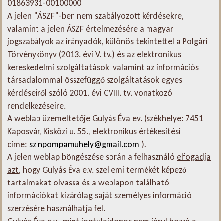
01863931-00100000
A jelen "ÁSZF"-ben nem szabályozott kérdésekre,
valamint a jelen ÁSZF értelmezésére a magyar
jogszabályok az irányadók, különös tekintettel a Polgári
Törvénykönyv (2013. évi V. tv.) és az elektronikus
kereskedelmi szolgáltatások, valamint az információs
társadalommal összefüggő szolgáltatások egyes
kérdéseiről szóló 2001. évi CVIII. tv. vonatkozó
rendelkezéseire.
A weblap üzemeltetője Gulyás Éva ev. (székhelye: 7451
Kaposvár, Kisközi u. 55., elektronikus értékesítési
címe:
szinpompamuhely@gmail.com
)
.
A jelen weblap böngészése során a felhasználó
elfogadja
azt
, hogy Gulyás Éva e.v. szellemi termékét képező
tartalmakat olvassa és a weblapon található
információkat kizárólag saját személyes információ
szerzésére használhatja fel.
Gulyás Éva e.v., mint jogtulajdonos nem járul hozzá a