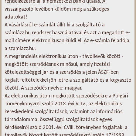
rendelkezésre áll a nemzetközi banki utalás. A
visszaigazoló levélben küldöm meg a szükséges
adatokat!
A vásárlásról e-számlát állít ki a szolgáltató a
számlázz.hu rendszer használatával és azt a megadott e-
mail címére elektronikusan küldi el. Az e-számla feladója
a szamlazz.hu.
A megrendelés elektronikus úton - távollevők között -
megkötött szerződésnek minősül, amely fizetési
kötelezettséggel jár és a szerződés a jelen ÁSZF-ben
foglalt feltételekkel jön létre a szolgáltató és a fogyasztó
között. A szerződés nyelve: magyar.
Az elektronikus úton megkötött szerződésekre a Polgári
Törvénykönyvről szóló 2013. évi V. tv., az elektronikus
kereskedelmi szolgáltatások, valamint az információs
társadalommal összefüggő szolgáltatások egyes
kérdéseiről szóló 2001. évi CVIII. törvényben foglaltak, a
távollevők között kötött szerződésekről szóló 17/1999.