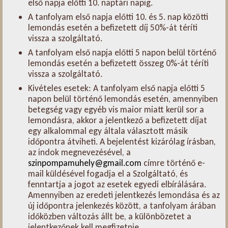
első napja előtti 10. naptári napig.
A tanfolyam első napja előtti 10. és 5. nap közötti
lemondás esetén a befizetett díj 50%-át téríti
vissza a szolgáltató.
A tanfolyam első napja előtti 5 napon belül történő
lemondás esetén a befizetett összeg 0%-át téríti
vissza a szolgáltató.
Kivételes esetek: A tanfolyam első napja előtti 5
napon belül történő lemondás esetén, amennyiben
betegség vagy egyéb vis maior miatt kerül sor a
lemondásra, akkor a jelentkező a befizetett díjat
egy alkalommal egy általa választott másik
időpontra átviheti. A bejelentést kizárólag írásban,
az indok megnevezésével, a
szinpompamuhely@gmail.com
címre történő e-
mail küldésével fogadja el a Szolgáltató, és
fenntartja a jogot az esetek egyedi elbírálására.
Amennyiben az eredeti jelentkezés lemondása és az
új időpontra jelenkezés között, a tanfolyam árában
időközben változás állt be, a különbözetet a
jelentkezőnek kell megfizetnie.