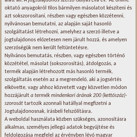
oktató anyagokról tilos bármilyen másolatot készíteni és
azt sokszorosítani, részben vagy egészben közzétenni,
nyilvánosan bemutatni, az alapján saját hasonló
szolgáltatást létrehozni, amelyhez a szerző illetve a
jogtulajdonos előzetesen nem járult hozzá, és amelyen
szerzőségük nem került feltüntetésre.
Nyilvános bemutatás, részben, vagy egészben történő
közzététel, másolat (sokszorosítás), átdolgozás, a
termék alapján létrehozott más hasonló termék,
szolgáltatás esetén az a megrendelő, aki a jogsértés
elkövette, vagy ahhoz közvetett vagy közvetlen módon
hozzájárult
a termék mindenkori árának 200 (kettőszáz)-
szorosát
tartozik azonnali hatállyal megfizetni a
Jogtulajdonosnak, írásbeli felszólításra.
A weboldal használata közben szükséges, azonosításra
alkalmas, személyes jellegű adatok begyűjtése és
feldolgozása megfelel az érvényben lévő magyar