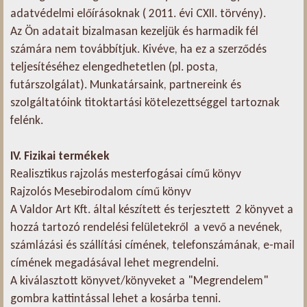
adatvédelmi előírásoknak ( 2011. évi CXII. törvény).
Az Ön adatait bizalmasan kezeljük és harmadik fél
számára nem továbbítjuk. Kivéve, ha ez a szerződés
teljesítéséhez elengedhetetlen (pl. posta,
futárszolgálat). Munkatársaink, partnereink és
szolgáltatóink titoktartási kötelezettséggel tartoznak
felénk.
IV. Fizikai termékek
Realisztikus rajzolás mesterfogásai című könyv
Rajzolós Mesebirodalom című könyv
A Valdor Art Kft. által készített és terjesztett 2 könyvet a
hozzá tartozó rendelési felületekről a vevő a nevének,
számlázási és szállítási címének, telefonszámának, e-mail
címének megadásával lehet megrendelni.
A kiválasztott könyvet/könyveket a "Megrendelem"
gombra kattintással lehet a kosárba tenni.