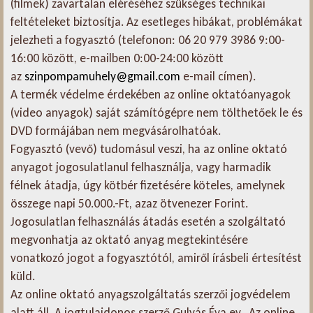
(filmek) zavartalan eléréséhez szükséges technikai
feltételeket biztosítja. Az esetleges hibákat, problémákat
jelezheti a fogyasztó (telefonon: 06 20 979 3986 9:00-
16:00 között, e-mailben 0:00-24:00 között
az
szinpompamuhely@gmail.com
e-mail címen).
A termék védelme érdekében az online oktatóanyagok
(video anyagok) saját számítógépre nem tölthetőek le és
DVD formájában nem megvásárolhatóak.
Fogyasztó (vevő) tudomásul veszi, ha az online oktató
anyagot jogosulatlanul felhasználja, vagy harmadik
félnek átadja, úgy kötbér fizetésére köteles, amelynek
összege napi 50.000.-Ft, azaz ötvenezer Forint.
Jogosulatlan felhasználás átadás esetén a szolgáltató
megvonhatja az oktató anyag megtekintésére
vonatkozó jogot a fogyasztótól, amiről írásbeli értesítést
küld.
Az online oktató anyagszolgáltatás szerzői jogvédelem
alatt áll. A jogtulajdonos szerző Gulyás Éva ev. Az online