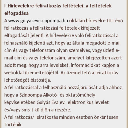
I. Hírlevelekre feliratkozás feltételei, a feltételek
elfogadása
A
www.gulyaseviszinpompa.hu
oldalán hírlevélre történő
feliratkozás a feliratkozási feltételek kifejezett
elfogadását jelenti. A hírlevelekre való feliratkozással a
felhasználó kijelenti azt, hogy az általa megadott e-mail
cím és vagy telefonszám olyan személyes, vagy üzleti e-
mail cím és vagy telefonszám, amelyet kifejezetten azért
adott meg, hogy arra leveleket, információkat kapjon a
weboldal üzemeltetőjétől. Az üzemeltető a leiratkozás
lehetőségét biztosítja.
A feliratkozással a felhasználó hozzájárulását adja ahhoz,
hogy a Színpompa Alkotó- és oktatóműhely
képviseletében Gulyás Éva ev. elektronikus levelet
és/vagy sms-t küldjön a részére.
A feliratkozás/ leiratkozás minden esetben önkéntesen
történik.