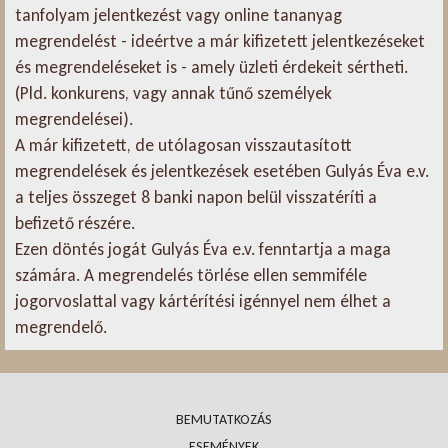
tanfolyam jelentkezést vagy online tananyag
megrendelést - ideértve a már kifizetett jelentkezéseket
és megrendeléseket is - amely üzleti érdekeit sértheti.
(Pld. konkurens, vagy annak tűnő személyek
megrendelései).
A már kifizetett, de utólagosan visszautasított
megrendelések és jelentkezések esetében Gulyás Éva e.v.
a teljes összeget 8 banki napon belül visszatéríti a
befizető részére.
Ezen döntés jogát Gulyás Éva e.v. fenntartja a maga
számára. A megrendelés törlése ellen semmiféle
jogorvoslattal vagy kártérítési igénnyel nem élhet a
megrendelő.
BEMUTATKOZÁS
ESEMÉNYEK