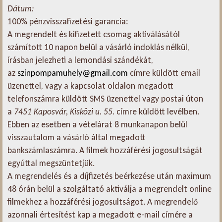
Dátum:
100% pénzvisszafizetési garancia:
A megrendelt és kifizetett csomag aktiválásától
számított 10 napon belül a vásárló indoklás nélkül,
írásban jelezheti a lemondási szándékát,
az
szinpompamuhely@gmail.com
címre küldött email
üzenettel, vagy a kapcsolat oldalon megadott
telefonszámra küldött SMS üzenettel vagy postai úton
a
7451 Kaposvár, Kisközi u. 55.
címre küldött levélben.
Ebben az esetben a vételárat 8 munkanapon belül
visszautalom a vásárló által megadott
bankszámlaszámra. A filmek hozzáférési jogosultságát
egyúttal megszüntetjük.
A megrendelés és a díjfizetés beérkezése után maximum
48 órán belül a szolgáltató aktiválja a megrendelt online
filmekhez a hozzáférési jogosultságot. A megrendelő
azonnali értesítést kap a megadott e-mail címére a