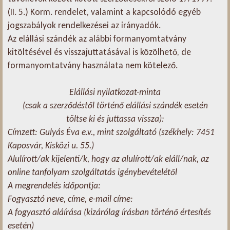
(II. 5.) Korm. rendelet, valamint a kapcsolódó egyéb
jogszabályok rendelkezései az irányadók.
Az elállási szándék az alábbi formanyomtatvány
kitöltésével és visszajuttatásával is közölhető, de
formanyomtatvány használata nem kötelező.
Elállási nyilatkozat-minta
(csak a szerződéstől történő elállási szándék esetén
töltse ki és juttassa vissza):
Címzett: Gulyás Éva e.v., mint szolgáltató (székhely: 7451
Kaposvár, Kisközi u. 55.)
Alulírott/ak kijelenti/k, hogy az alulírott/ak eláll/nak, az
online tanfolyam szolgáltatás igénybevételétől
A megrendelés időpontja:
Fogyasztó neve, címe, e-mail címe:
A fogyasztó aláírása (kizárólag írásban történő értesítés
esetén)