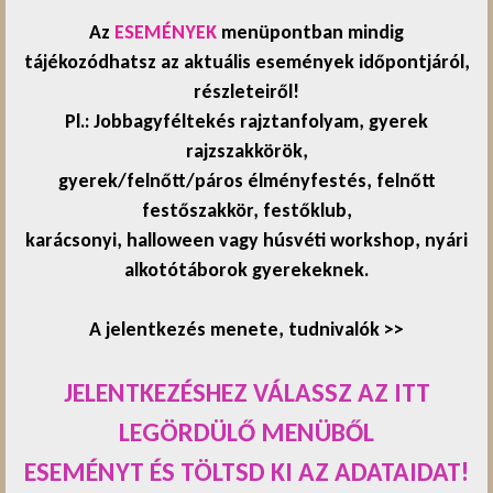
Az
ESEMÉNYEK
menüpontban mindig
tájékozódhatsz az aktuális események időpontjáról,
részleteiről!
Pl.: Jobbagyféltekés rajztanfolyam, gyerek
rajzszakkörök,
gyerek/felnőtt/páros élményfestés, felnőtt
festőszakkör, festőklub,
karácsonyi, halloween vagy húsvéti workshop, nyári
alkotótáborok gyerekeknek.
A jelentkezés menete, tudnivalók >
>
JELENTKEZÉSHEZ VÁLASSZ AZ ITT
LEGÖRDÜLŐ MENÜBŐL
ESEMÉNYT ÉS TÖLTSD KI AZ ADATAIDAT!