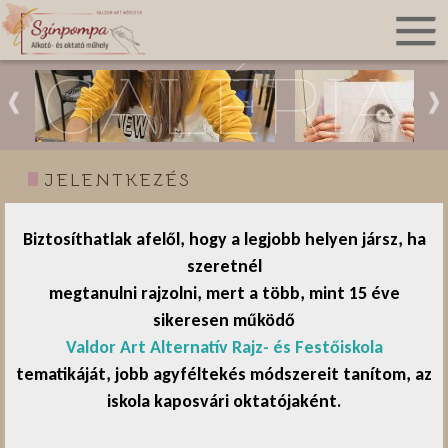
GALÉRIA
JELENTKEZÉS
Biztosíthatlak afelől, hogy a legjobb helyen jársz,
ha
szeretnél
megtanulni rajzolni,
mert a
több, mint 15 éve
sikeresen működő
Valdor Art Alternatív Rajz- és Festőiskola
tematikáját, jobb agyféltekés
módszereit tanítom, az
iskola kaposvári oktatójaként.