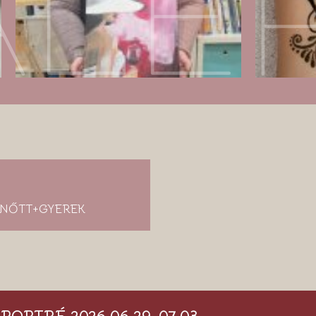
LÉ
LNŐTT+GYEREK