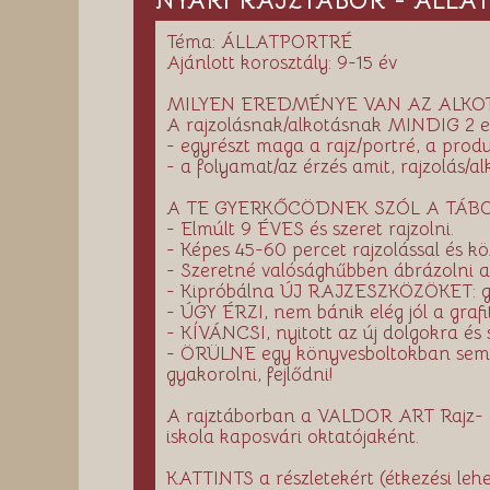
NYÁRI RAJZTÁBOR - ÁLLATP
Téma: ÁLLATPORTRÉ
Ajánlott korosztály: 9-15 év
MILYEN EREDMÉNYE VAN AZ ALKO
A rajzolásnak/alkotásnak MINDIG 2 
- egyrészt maga a rajz/portré, a pro
- a folyamat/az érzés amit, rajzolás/a
A TE GYERKŐCÖDNEK SZÓL A TÁBO
- Elmúlt 9 ÉVES és szeret rajzolni.
- Képes 45-60 percet rajzolással és kö
- Szeretné valósághűbben ábrázolni
- Kipróbálna ÚJ RAJZESZKÖZÖKET: grafi
- ÚGY ÉRZI, nem bánik elég jól a grafi
- KÍVÁNCSI, nyitott az új dolgokra és 
- ÖRÜLNE egy könyvesboltokban sem 
gyakorolni, fejlődni!
A rajztáborban a VALDOR ART Rajz- és
iskola kaposvári oktatójaként.
KATTINTS a részletekért (étkezési leh