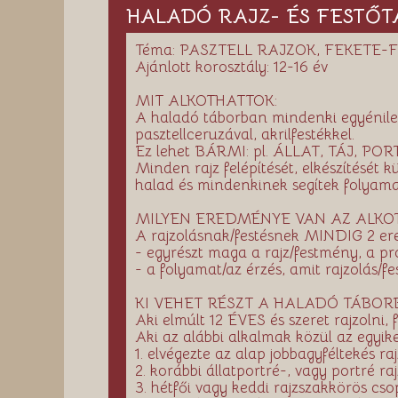
HALADÓ RAJZ- ÉS FESTŐTÁB
Téma: PASZTELL RAJZOK, FEKETE-
Ajánlott korosztály: 12-16 év
MIT ALKOTHATTOK:
A haladó táborban mindenki egyénileg v
pasztellceruzával, akrilfestékkel.
Ez lehet BÁRMI: pl. ÁLLAT, TÁJ, PORT
Minden rajz felépítését, elkészítését
halad és mindenkinek segítek folyamat
MILYEN EREDMÉNYE VAN AZ ALKO
A rajzolásnak/festésnek MINDIG 2 e
- egyrészt maga a rajz/festmény, a p
- a folyamat/az érzés, amit rajzolás/f
KI VEHET RÉSZT A HALADÓ TÁBOR
Aki elmúlt 12 ÉVES és szeret rajzolni, 
Aki az alábbi alkalmak közül az egyike
1. elvégezte az alap jobbagyféltekés 
2. korábbi állatportré-, vagy portré r
3. hétfői vagy keddi rajzszakkörös cs