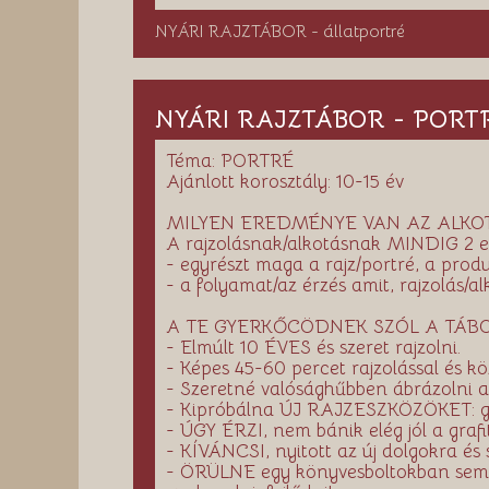
NYÁRI RAJZTÁBOR - állatportré
NYÁRI RAJZTÁBOR - PORTRÉ
Téma: PORTRÉ
Ajánlott korosztály: 10-15 év
MILYEN EREDMÉNYE VAN AZ ALKO
A rajzolásnak/alkotásnak MINDIG 2 
- egyrészt maga a rajz/portré, a pro
- a folyamat/az érzés amit, rajzolás/a
A TE GYERKŐCÖDNEK SZÓL A TÁBO
- Elmúlt 10 ÉVES és szeret rajzolni.
- Képes 45-60 percet rajzolással és kö
- Szeretné valósághűbben ábrázol
- Kipróbálna ÚJ RAJZESZKÖZÖKET: grafi
- ÚGY ÉRZI, nem bánik elég jól a grafi
- KÍVÁNCSI, nyitott az új dolgokra és 
- ÖRÜLNE egy könyvesboltokban sem 