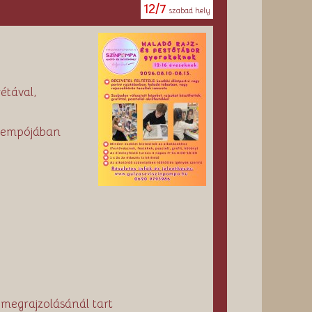
12/7
szabad hely
étával,
 tempójában
 megrajzolásánál tart