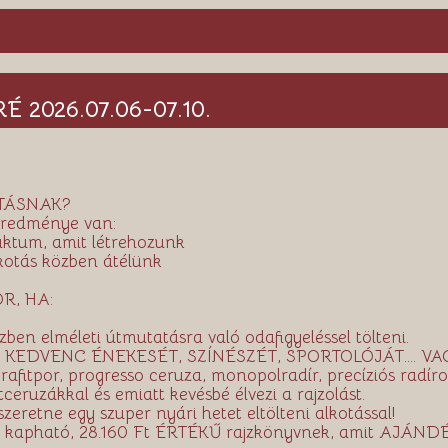
 2026.07.06-07.10.
TÁSNAK?
eredménye van:
duktum, amit létrehozunk
lkotás közben átélünk
R, HA:
zben elméleti útmutatásra való odafigyeléssel tölteni.
ni a KEDVENC ÉNEKESÉT, SZÍNÉSZÉT, SPORTOLÓJÁT.... 
tpor, progresso ceruza, monopolradír, precíziós radírok,
tceruzákkal és emiatt kevésbé élvezi a rajzolást.
szeretne egy szuper nyári hetet eltölteni alkotással!
kapható, 28.160 Ft ÉRTÉKŰ rajzkönyvnek, amit AJÁNDÉ