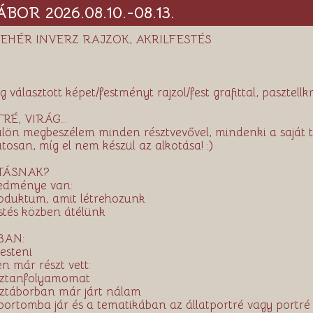
OR 2026.08.10.-08.13.
FEHÉR INVERZ RAJZOK, AKRILFESTÉS
álasztott képet/festményt rajzol/fest grafittal, pasztellkr
RÉ, VIRÁG...
 külön megbeszélem minden résztvevővel, mindenki a saját
osan, míg el nem készül az alkotása! :)
TÁSNAK?
redménye van:
roduktum, amit létrehozunk
estés közben átélünk
BAN:
festeni
n már részt vett:
rajztanfolyamomat
ajztáborban már járt nálam
oportomba jár és a tematikában az állatportré vagy portré