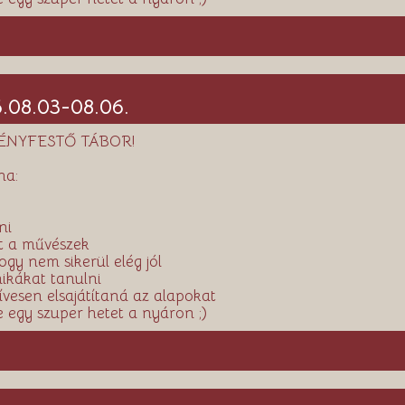
08.03-08.06.
ÉNYFESTŐ TÁBOR!
ha:
ni
nt a művészek
hogy nem sikerül elég jól
nikákat tanulni
ívesen elsajátítaná az alapokat
e egy szuper hetet a nyáron ;)