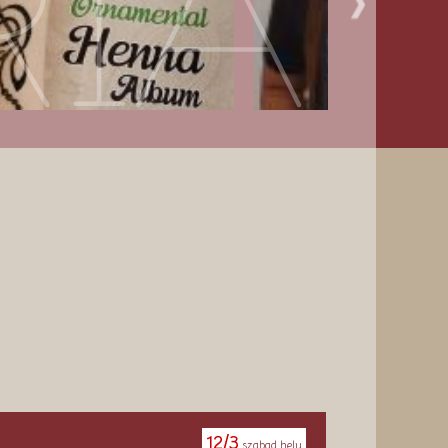
RIA
12/3
szabad hely