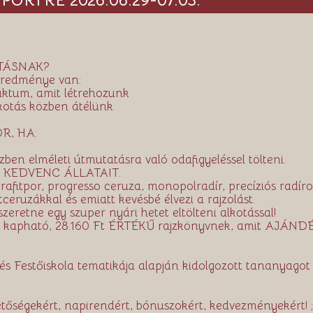
ORTRÉ 2026.06.29-07.03.
TÁSNAK?
eredménye van:
duktum, amit létrehozunk
lkotás közben átélünk
R, HA:
zben elméleti útmutatásra való odafigyeléssel tölteni.
 a KEDVENC ÁLLATAIT.
tpor, progresso ceruza, monopolradír, precíziós radírok,
tceruzákkal és emiatt kevésbé élvezi a rajzolást.
szeretne egy szuper nyári hetet eltölteni alkotással!
kapható, 28.160 Ft ÉRTÉKŰ rajzkönyvnek, amit AJÁNDÉ
 Festőiskola tematikája alapján kidolgozott tananyagot
etőségekért, napirendért, bónuszokért, kedvezményekért! ;