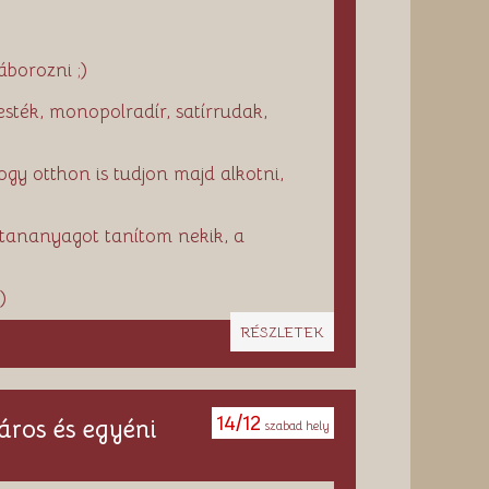
borozni ;)
sték, monopolradír, satírrudak,
otthon is tudjon majd alkotni,
 tananyagot tanítom nekik, a
)
RÉSZLETEK
14/12
ros és egyéni
szabad hely