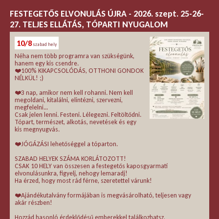
FESTEGETŐS ELVONULÁS ÚJRA - 2026. szept. 25-26-
27. TELJES ELLÁTÁS, TÓPARTI NYUGALOM
10/8
szabad hely
Néha nem több programra van szükségünk,
hanem egy kis csendre.
❤️100% KIKAPCSOLÓDÁS, OTTHONI GONDOK
NÉLKÜL! ;)
❤️3 nap, amikor nem kell rohanni. Nem kell
megoldani, kitalálni, elintézni, szervezni,
megfelelni...
Csak jelen lenni. Festeni. Lélegezni. Feltöltődni.
Tópart, természet, alkotás, nevetések és egy
kis megnyugvás.
❤️JÓGÁZÁSI lehetőséggel a tóparton.
SZABAD HELYEK SZÁMA KORLÁTOZOTT!
CSAK 10 HELY van összesen a festegetős kaposgyarmati
elvonulásunkra, figyelj, nehogy lemaradj!
Ha érzed, hogy most rád férne, szeretettel várunk!
❤️Ajándékutalvány formájában is megvásárolható, teljesen vagy
akár részben!
Hozzád hasonló érdeklődésű emberekkel találkozhatsz,