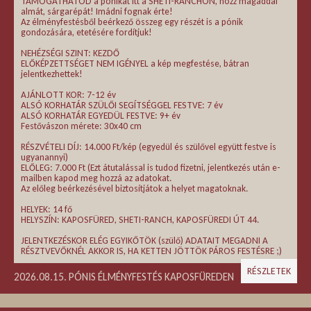
TÁMOGATHATOD a pónikat itt a SHETI-RANCHON, hozz magaddal
almát, sárgarépát! Imádni fognak érte!
Az élményfestésből beérkező összeg egy részét is a pónik
gondozására, etetésére fordítjuk!
NEHÉZSÉGI SZINT: KEZDŐ
ELŐKÉPZETTSÉGET NEM IGÉNYEL a kép megfestése, bátran
jelentkezhettek!
AJÁNLOTT KOR: 7-12 év
ALSÓ KORHATÁR SZÜLŐI SEGÍTSÉGGEL FESTVE: 7 év
ALSÓ KORHATÁR EGYEDÜL FESTVE: 9+ év
Festővászon mérete: 30x40 cm
RÉSZVÉTELI DÍJ: 14.000 Ft/kép (egyedül és szülővel együtt festve is
ugyanannyi)
ELŐLEG: 7.000 Ft (Ezt átutalással is tudod fizetni, jelentkezés után e-
mailben kapod meg hozzá az adatokat.
Az előleg beérkezésével biztosítjátok a helyet magatoknak.
HELYEK: 14 fő
HELYSZÍN: KAPOSFÜRED, SHETI-RANCH, KAPOSFÜREDI ÚT 44.
JELENTKEZÉSKOR ELÉG EGYIKŐTÖK (szülő) ADATAIT MEGADNI A
RÉSZTVEVŐKNÉL AKKOR IS, HA KETTEN JÖTTÖK PÁROS FESTÉSRE ;)
RÉSZLETEK
2026.08.15. PÓNIS ÉLMÉNYFESTÉS KAPOSFÜREDEN