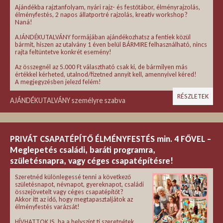
Ajándékba rajztanfolyam, nyári rajz- és festőtábor, élményrajzolás,
élményfestés, 2 napos állatportré rajzolás, kreatív workshop?
Naná!
AJÁNDÉKUTALVÁNY formájában ajándékozhatsz a fentiek közül
bármit, hiszen az utalvány 1 éven belül BÁRMIRE felhasználható, nincs
rajta feltüntetve konkrét esemény!
Az összegnél az 5.000 Ft választható csak ki, de bármilyen más
értékkel kérheted, utalnod/fizetned annyit kell, amennyivel kéred!
A megjegyzésben jelezd felém!
RÉSZLETEK
AJÁNDÉKUTALVÁNY személyre szabva
PRIVÁT CSAPATÉPÍTŐ ÉLMÉNYFESTÉS min. 4 FŐVEL –
Meglepetés családi, baráti programra,
születésnapra, vagy céges csapatépítésre!
Szeretnéd különlegessé tenni a következő
születésnapot, névnapot, gyereknapot, családi
összejövetelt vagy céges csapatépítőt?
Akkor itt az idő, hogy megtapasztaljátok az
élményfestés varázsát!
HÍVHATTOK IS, ha a helyszínt ti szeretnétek