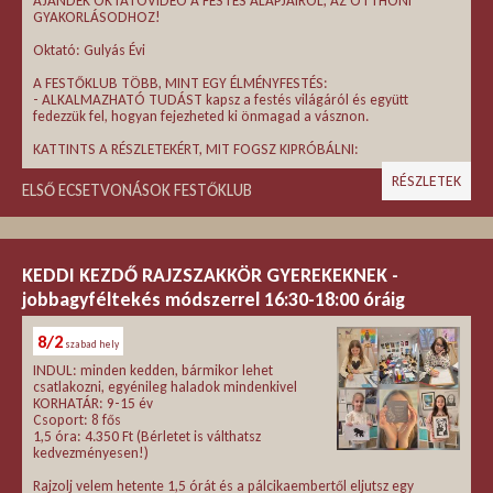
AJÁNDÉK OKTATÓVIDEÓ A FESTÉS ALAPJAIRÓL, AZ OTTHONI
GYAKORLÁSODHOZ!
Oktató: Gulyás Évi
A FESTŐKLUB TÖBB, MINT EGY ÉLMÉNYFESTÉS:
- ALKALMAZHATÓ TUDÁST kapsz a festés világáról és együtt
fedezzük fel, hogyan fejezheted ki önmagad a vásznon.
KATTINTS A RÉSZLETEKÉRT, MIT FOGSZ KIPRÓBÁLNI:
RÉSZLETEK
ELSŐ ECSETVONÁSOK FESTŐKLUB
KEDDI KEZDŐ RAJZSZAKKÖR GYEREKEKNEK -
jobbagyféltekés módszerrel 16:30-18:00 óráig
8/2
szabad hely
INDUL: minden kedden, bármikor lehet
csatlakozni, egyénileg haladok mindenkivel
KORHATÁR: 9-15 év
Csoport: 8 fős
1,5 óra: 4.350 Ft (Bérletet is válthatsz
kedvezményesen!)
Rajzolj velem hetente 1,5 órát és a pálcikaembertől eljutsz egy