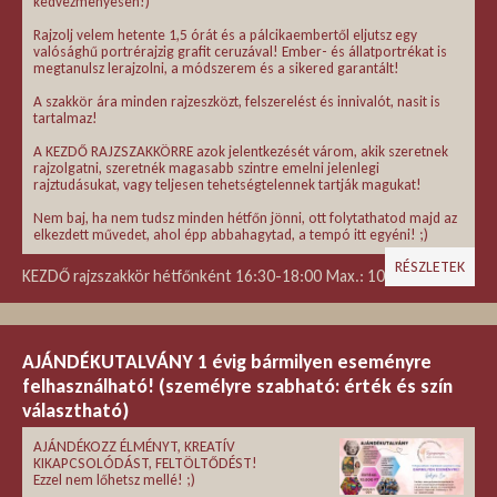
kedvezményesen!)
Rajzolj velem hetente 1,5 órát és a pálcikaembertől eljutsz egy
valósághű portrérajzig grafit ceruzával! Ember- és állatportrékat is
megtanulsz lerajzolni, a módszerem és a sikered garantált!
A szakkör ára minden rajzeszközt, felszerelést és innivalót, nasit is
tartalmaz!
A KEZDŐ RAJZSZAKKÖRRE azok jelentkezését várom, akik szeretnek
rajzolgatni, szeretnék magasabb szintre emelni jelenlegi
rajztudásukat, vagy teljesen tehetségtelennek tartják magukat!
Nem baj, ha nem tudsz minden hétfőn jönni, ott folytathatod majd az
elkezdett művedet, ahol épp abbahagytad, a tempó itt egyéni! ;)
RÉSZLETEK
KEZDŐ rajzszakkör hétfőnként 16:30-18:00 Max.: 10 fő!
AJÁNDÉKUTALVÁNY 1 évig bármilyen eseményre
felhasználható! (személyre szabható: érték és szín
választható)
AJÁNDÉKOZZ ÉLMÉNYT, KREATÍV
KIKAPCSOLÓDÁST, FELTÖLTŐDÉST!
Ezzel nem lőhetsz mellé! ;)