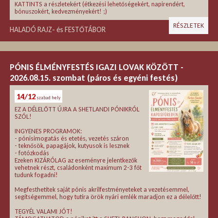
KATTINTS a részletekért (étkezési lehetőségekért, napirendért,
bónuszokért, kedvezményekért! ;)
RÉSZLETEK
HALADÓ RAJZ- és FESTŐTÁBOR
PÓNIS ÉLMÉNYFESTÉS IGAZI LOVAK KÖZÖTT -
2026.08.15. szombat (páros és egyéni festés)
14/12
szabad hely
EZ A DÉLELŐTT ÚJRA A SHETLANDI PÓNIKRÓL
SZÓL!
INGYENES PROGRAMOK:
- pónisimogatás és etetés, vezetés száron
- teknősök, papagájok, kutyusok is lesznek
- fotózkodás
Ezeken KIZÁRÓLAG az eseményre jelentkezők
vehetnek részt, családonként maximum 2-3 főt
tudunk fogadni!
Megfesthetitek saját pónis akrilfestményeteket a vezetésemmel,
segítségemmel, hogy tutira örök nyári emlék maradjon ez a délelőtt!
TEGYÉL VALAMI JÓT!