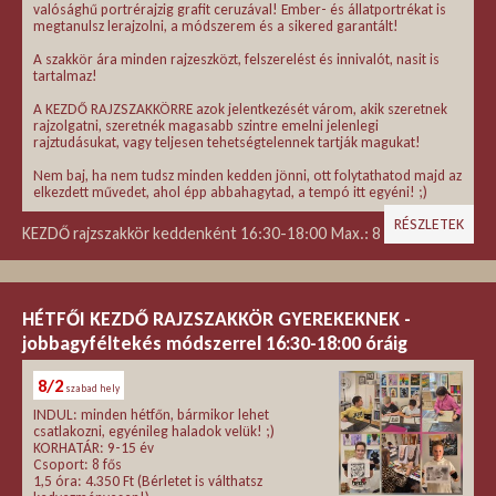
valósághű portrérajzig grafit ceruzával! Ember- és állatportrékat is
megtanulsz lerajzolni, a módszerem és a sikered garantált!
A szakkör ára minden rajzeszközt, felszerelést és innivalót, nasit is
tartalmaz!
A KEZDŐ RAJZSZAKKÖRRE azok jelentkezését várom, akik szeretnek
rajzolgatni, szeretnék magasabb szintre emelni jelenlegi
rajztudásukat, vagy teljesen tehetségtelennek tartják magukat!
Nem baj, ha nem tudsz minden kedden jönni, ott folytathatod majd az
elkezdett művedet, ahol épp abbahagytad, a tempó itt egyéni! ;)
RÉSZLETEK
KEZDŐ rajzszakkör keddenként 16:30-18:00 Max.: 8 fő!
HÉTFŐI KEZDŐ RAJZSZAKKÖR GYEREKEKNEK -
jobbagyféltekés módszerrel 16:30-18:00 óráig
8/2
szabad hely
INDUL: minden hétfőn, bármikor lehet
csatlakozni, egyénileg haladok velük! ;)
KORHATÁR: 9-15 év
Csoport: 8 fős
1,5 óra: 4.350 Ft (Bérletet is válthatsz