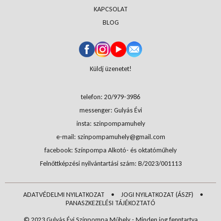
KAPCSOLAT
BLOG
Küldj üzenetet!
telefon: 20/979-3986
messenger: Gulyás Évi
insta: szinpompamuhely
e-mail: szinpompamuhely@gmail.com
facebook: Színpompa Alkotó- és oktatóműhely
Felnőttképzési nyilvántartási szám: B/2023/001113
ADATVÉDELMI NYILATKOZAT
•
JOGI NYILATKOZAT (ÁSZF)
•
PANASZKEZELÉSI TÁJÉKOZTATÓ
© 2023 Gulyás Évi Színpompa Műhely - Minden jog fenntartva