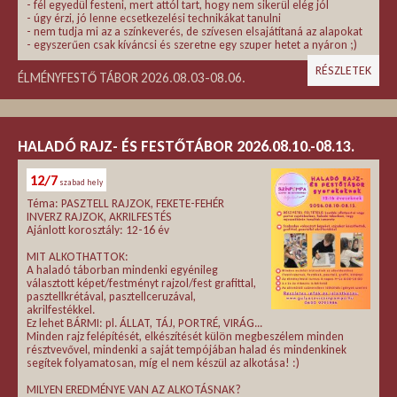
- fél egyedül festeni, mert attól tart, hogy nem sikerül elég jól
- úgy érzi, jó lenne ecsetkezelési technikákat tanulni
- nem tudja mi az a színkeverés, de szívesen elsajátítaná az alapokat
- egyszerűen csak kíváncsi és szeretne egy szuper hetet a nyáron ;)
RÉSZLETEK
ÉLMÉNYFESTŐ TÁBOR 2026.08.03-08.06.
HALADÓ RAJZ- ÉS FESTŐTÁBOR 2026.08.10.-08.13.
12/7
szabad hely
Téma: PASZTELL RAJZOK, FEKETE-FEHÉR
INVERZ RAJZOK, AKRILFESTÉS
Ajánlott korosztály: 12-16 év
MIT ALKOTHATTOK:
A haladó táborban mindenki egyénileg
választott képet/festményt rajzol/fest grafittal,
pasztellkrétával, pasztellceruzával,
akrilfestékkel.
Ez lehet BÁRMI: pl. ÁLLAT, TÁJ, PORTRÉ, VIRÁG...
Minden rajz felépítését, elkészítését külön megbeszélem minden
résztvevővel, mindenki a saját tempójában halad és mindenkinek
segítek folyamatosan, míg el nem készül az alkotása! :)
MILYEN EREDMÉNYE VAN AZ ALKOTÁSNAK?