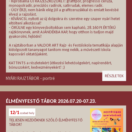
- Kipróbálna ÚJ RAJZESZKÖZÖKET: grafitpor, progresso ceruza,
monopolradír, precíziós radírok, satírrudak, elemes radír.
- ÚGY ÉRZI, nem bánik elég jól a grafitceruzákkal és emiatt kevésbé
élvezi a rajzolást.
- KÍVÁNCSI, nyitott az új dolgokra és szeretne egy szuper nyári hetet
eltölteni alkotással!
- ÖRÜLNE egy könyvesboltokban sem kapható, 28.160 Ft ÉRTÉKŰ
rajzkönyvnek, amit AJÁNDÉKBA KAP, hogy otthon is tudjon majd
gyakorolni, fejlődni!
A rajztáborban a VALDOR ART Rajz- és Festőiskola tematikája alapján
kidolgozott tananyagot tanítom meg nekik, a művészeti iskola
kaposvári oktatójaként.
KATTINTS a részletekért (étkezési lehetőségekért, napirendért,
bónuszokért, kedvezményekért! ;)
RÉSZLETEK
NYÁRI RAJZTÁBOR - portré
ÉLMÉNYFESTŐ TÁBOR 2026.07.20-07.23.
12/1
szabad hely
TELJESEN KEZDŐKNEK SZÓLÓ ÉLMÉNYFESTŐ
TÁBOR!