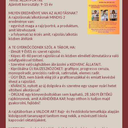
Téma: ÁLLATPORTRÉ
Ajánlott korosztály: 9-15 év
MILYEN EREDMÉNYE VAN AZ ALKOTÁSNAK?
A rajzolásnak/alkotásnak MINDIG 2
eredménye van:
- egyrészt maga a rajz/portré, a produktum,
amit létrehozunk
- a folyamat/az érzés amit, rajzolás/alkotás
közben átélünk
A TE GYERKŐCÖDNEK SZÓL A TÁBOR, HA:
- Elmúlt 9 ÉVES és szeret rajzolni.
- Képes 45-60 percet rajzolással és közben elméleti útmutatásra való
odafigyeléssel tölteni.
- Szeretné valósághűbben ábrázolni a KEDVENC ÁLLATAIT.
- Kipróbálna ÚJ RAJZESZKÖZÖKET: grafitpor, progresso ceruza,
monopolradír, precíziós radírok, satírrudak, elemes radír.
- ÚGY ÉRZI, nem bánik elég jól a grafitceruzákkal és emiatt kevésbé
élvezi a rajzolást.
- KÍVÁNCSI, nyitott az új dolgokra és szeretne egy szuper nyári hetet
eltölteni alkotással!
- ÖRÜLNE egy könyvesboltokban sem kapható, 28.160 Ft ÉRTÉKŰ
rajzkönyvnek, amit AJÁNDÉKBA KAP, hogy otthon is tudjon majd
gyakorolni, fejlődni!
A rajztáborban a VALDOR ART Rajz- és Festőiskola tematikája alapján
kidolgozott tananyagot tanítom meg nekik, a művészeti iskola
kaposvári oktatójaként.