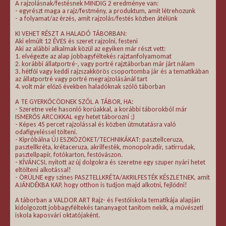
A rajzolásnak/festésnek MINDIG 2 eredménye van:
- egyrészt maga a rajz/festmény, a produktum, amit létrehozunk
- a folyamat/az érzés, amit rajzolás/festés közben átélünk
KI VEHET RÉSZT A HALADÓ TÁBORBAN:
Aki elmúlt 12 ÉVES és szeret rajzolni, festeni
Aki az alábbi alkalmak közül az egyiken már részt vett:
1. elvégezte az alap jobbagyféltekés rajztanfolyamomat
2. korábbi állatportré-, vagy portré rajztáborban már járt nálam
3. hétfői vagy keddi rajzszakkörös csoportomba jár és a tematikában
az állatportré vagy portré megrajzolásánál tart
4. volt már előző években haladóknak szóló táborban
A TE GYERKŐCÖDNEK SZÓL A TÁBOR, HA:
- Szeretne vele hasonló korúakkal, a korábbi táborokból már
ISMERŐS ARCOKKAL egy hetet táborozni ;)
- Képes 45 percet rajzolással és közben útmutatásra való
odafigyeléssel tölteni.
- Kipróbálna ÚJ ESZKÖZÖKET/TECHNIKÁKAT: pasztellceruza,
pasztellkréta, krétaceruza, akrilfesték, monopolradír, satírrudak,
pasztellpapír, fotókarton, festővászon.
- KÍVÁNCSI, nyitott az új dolgokra és szeretne egy szuper nyári hetet
eltölteni alkotással!
- ÖRÜLNE egy színes PASZTELLKRÉTA/AKRILFESTÉK KÉSZLETNEK, amit
AJÁNDÉKBA KAP, hogy otthon is tudjon majd alkotni, fejlődni!
A táborban a VALDOR ART Rajz- és Festőiskola tematikája alapján
kidolgozott jobbagyféltekés tananyagot tanítom nekik, a művészeti
iskola kaposvári oktatójaként.