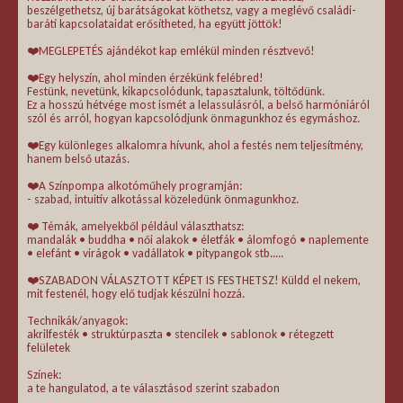
beszélgethetsz, új barátságokat köthetsz, vagy a meglévő családi-
baráti kapcsolataidat erősítheted, ha együtt jöttök!
❤️MEGLEPETÉS ajándékot kap emlékül minden résztvevő!
❤️Egy helyszín, ahol minden érzékünk felébred!
Festünk, nevetünk, kikapcsolódunk, tapasztalunk, töltődünk.
Ez a hosszú hétvége most ismét a lelassulásról, a belső harmóniáról
szól és arról, hogyan kapcsolódjunk önmagunkhoz és egymáshoz.
❤️Egy különleges alkalomra hívunk, ahol a festés nem teljesítmény,
hanem belső utazás.
❤️A Színpompa alkotóműhely programján:
- szabad, intuitív alkotással közeledünk önmagunkhoz.
❤️ Témák, amelyekből például választhatsz:
mandalák • buddha • női alakok • életfák • álomfogó • naplemente
• elefánt • virágok • vadállatok • pitypangok stb.....
❤️SZABADON VÁLASZTOTT KÉPET IS FESTHETSZ! Küldd el nekem,
mit festenél, hogy elő tudjak készülni hozzá.
Technikák/anyagok:
akrilfesték • struktúrpaszta • stencilek • sablonok • rétegzett
felületek
Színek:
a te hangulatod, a te választásod szerint szabadon