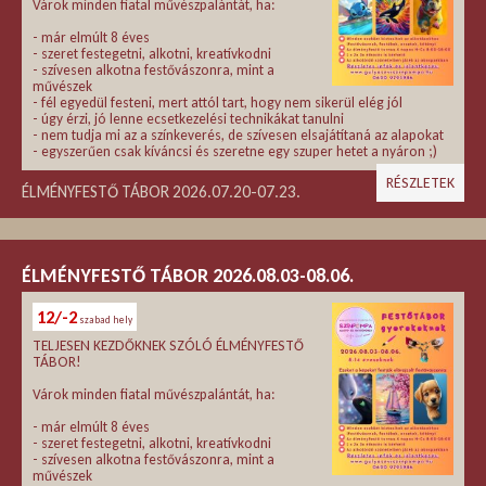
Várok minden fiatal művészpalántát, ha:
- már elmúlt 8 éves
- szeret festegetni, alkotni, kreatívkodni
- szívesen alkotna festővászonra, mint a
művészek
- fél egyedül festeni, mert attól tart, hogy nem sikerül elég jól
- úgy érzi, jó lenne ecsetkezelési technikákat tanulni
- nem tudja mi az a színkeverés, de szívesen elsajátítaná az alapokat
- egyszerűen csak kíváncsi és szeretne egy szuper hetet a nyáron ;)
RÉSZLETEK
ÉLMÉNYFESTŐ TÁBOR 2026.07.20-07.23.
ÉLMÉNYFESTŐ TÁBOR 2026.08.03-08.06.
12/-2
szabad hely
TELJESEN KEZDŐKNEK SZÓLÓ ÉLMÉNYFESTŐ
TÁBOR!
Várok minden fiatal művészpalántát, ha:
- már elmúlt 8 éves
- szeret festegetni, alkotni, kreatívkodni
- szívesen alkotna festővászonra, mint a
művészek