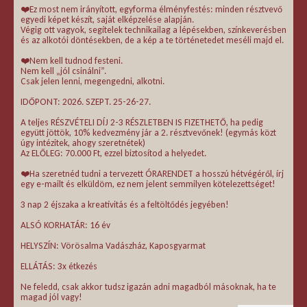
❤️Ez most nem irányított, egyforma élményfestés: minden résztvevő
egyedi képet készít, saját elképzelése alapján.
Végig ott vagyok, segítelek technikailag a lépésekben, színkeverésben
és az alkotói döntésekben, de a kép a te történetedet meséli majd el.
❤️Nem kell tudnod festeni.
Nem kell „jól csinálni”.
Csak jelen lenni, megengedni, alkotni.
IDŐPONT: 2026. SZEPT. 25-26-27.
A teljes RÉSZVÉTELI DÍJ 2-3 RÉSZLETBEN IS FIZETHETŐ, ha pedig
együtt jöttök, 10% kedvezmény jár a 2. résztvevőnek! (egymás közt
úgy intézitek, ahogy szeretnétek)
Az ELŐLEG: 70.000 Ft, ezzel biztosítod a helyedet.
❤️Ha szeretnéd tudni a tervezett ÓRARENDET a hosszú hétvégéről, írj
egy e-mailt és elküldöm, ez nem jelent semmilyen kötelezettséget!
3 nap 2 éjszaka a kreativitás és a feltöltődés jegyében!
ALSÓ KORHATÁR: 16 év
HELYSZÍN: Vörösalma Vadászház, Kaposgyarmat
ELLÁTÁS: 3x étkezés
Ne feledd, csak akkor tudsz igazán adni magadból másoknak, ha te
magad jól vagy!