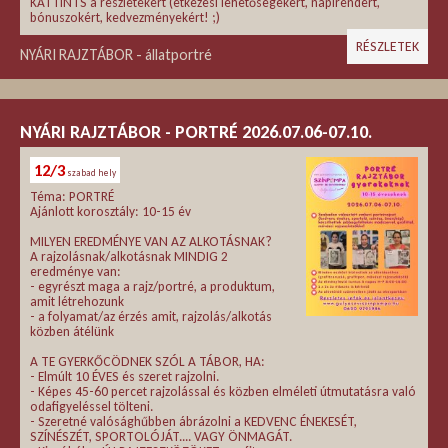
KATTINTS a részletekért (étkezési lehetőségekért, napirendért,
bónuszokért, kedvezményekért! ;)
RÉSZLETEK
NYÁRI RAJZTÁBOR - állatportré
NYÁRI RAJZTÁBOR - PORTRÉ 2026.07.06-07.10.
12/3
szabad hely
Téma: PORTRÉ
Ajánlott korosztály: 10-15 év
MILYEN EREDMÉNYE VAN AZ ALKOTÁSNAK?
A rajzolásnak/alkotásnak MINDIG 2
eredménye van:
- egyrészt maga a rajz/portré, a produktum,
amit létrehozunk
- a folyamat/az érzés amit, rajzolás/alkotás
közben átélünk
A TE GYERKŐCÖDNEK SZÓL A TÁBOR, HA:
- Elmúlt 10 ÉVES és szeret rajzolni.
- Képes 45-60 percet rajzolással és közben elméleti útmutatásra való
odafigyeléssel tölteni.
- Szeretné valósághűbben ábrázolni a KEDVENC ÉNEKESÉT,
SZÍNÉSZÉT, SPORTOLÓJÁT.... VAGY ÖNMAGÁT.