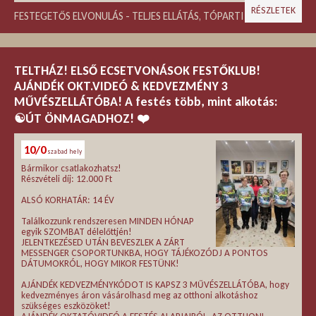
RÉSZLETEK
FESTEGETŐS ELVONULÁS - TELJES ELLÁTÁS, TÓPARTI NYUGALOM
TELTHÁZ! ELSŐ ECSETVONÁSOK FESTŐKLUB!
AJÁNDÉK OKT.VIDEÓ & KEDVEZMÉNY 3
MŰVÉSZELLÁTÓBA! A festés több, mint alkotás:
☯️ÚT ÖNMAGADHOZ! ❤️
10/0
szabad hely
Bármikor csatlakozhatsz!
Részvételi díj: 12.000 Ft
ALSÓ KORHATÁR: 14 ÉV
Találkozzunk rendszeresen MINDEN HÓNAP
egyik SZOMBAT délelőttjén!
JELENTKEZÉSED UTÁN BEVESZLEK A ZÁRT
MESSENGER CSOPORTUNKBA, HOGY TÁJÉKOZÓDJ A PONTOS
DÁTUMOKRÓL, HOGY MIKOR FESTÜNK!
AJÁNDÉK KEDVEZMÉNYKÓDOT IS KAPSZ 3 MŰVÉSZELLÁTÓBA, hogy
kedvezményes áron vásárolhasd meg az otthoni alkotáshoz
szükséges eszközöket!