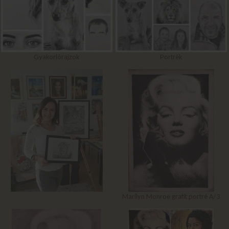
Gyakorlórajzok
Portrék
Marilyn Monroe grafit portré A/3