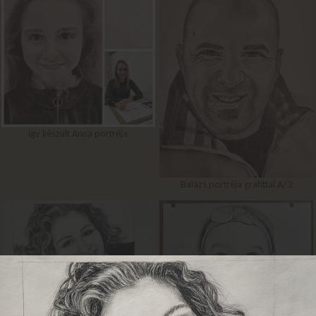
így készült Anna portréja
Balázs portréja grafittal A/3
Julia Roberts grafit portréja A/4