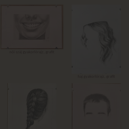
női száj gyakorlórajz, grafit
haj gyakorlórajz, grafit