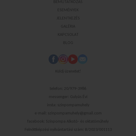
BEMUTATKOZÁS
ESEMÉNYEK
JELENTKEZÉS
GALÉRIA
KAPCSOLAT
BLOG
Küldj üzenetet!
telefon: 20/979-3986
messenger: Gulyás Évi
insta: szinpompamuhely
e-mail: szinpompamuhely@gmail.com
facebook: Színpompa Alkotó- és oktatóműhely
Felnőttképzési nyilvántartási szám: B/2023/001113