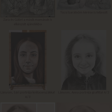
Tücsi barátnőm kérése is teljesült
Zara és Gábri a másik mamának is
elkészült ajándékba
Lányom, Sári portréja krétaceruzákkal
Lányom, Anna portréja grafittal A/3
A/3