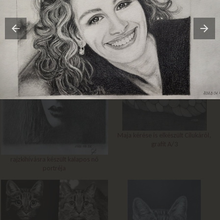
Kincső grafit portréja A/4
Maja kérése is elkészült Cilukáról,
grafit A/3
rajzkihívásra készült kalapos nő
portréja