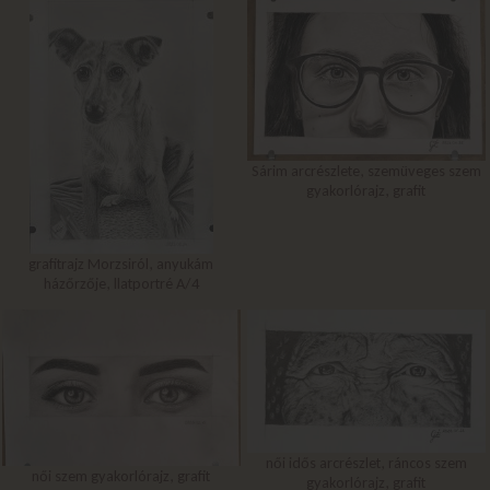
Sárim arcrészlete, szemüveges szem
gyakorlórajz, grafit
grafitrajz Morzsiról, anyukám
házőrzője, llatportré A/4
női idős arcrészlet, ráncos szem
női szem gyakorlórajz, grafit
gyakorlórajz, grafit