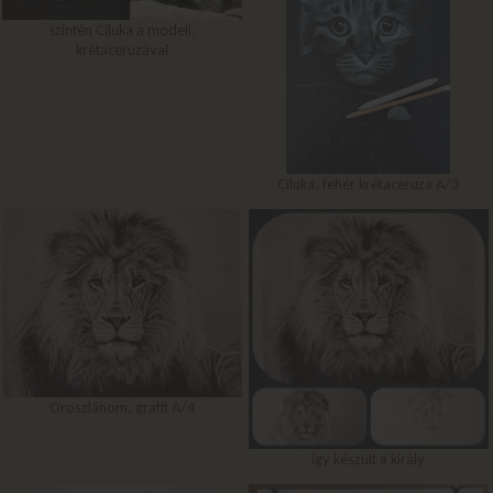
szintén Ciluka a modell,
krétaceruzával
Ciluka, fehér krétaceruza A/3
Oroszlánom, grafit A/4
így készült a király