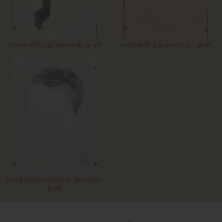
fonott női haj gyakorlórajz, grafit
rövid férfihaj gyakorlórajz, grafit
rövid őszülő férfihaj gyakorlórajz,
grafit