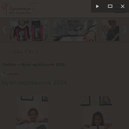
GALÉRIA
GALÉRIA
Galéria
»
Nyári rajztáborok 2024
vissza
Nyári rajztáborok 2024