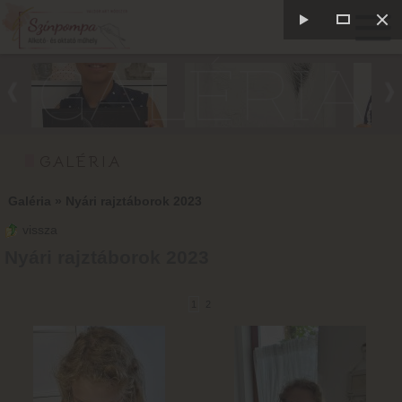
GALÉRIA
GALÉRIA
Galéria
»
Nyári rajztáborok 2023
vissza
Nyári rajztáborok 2023
1
2