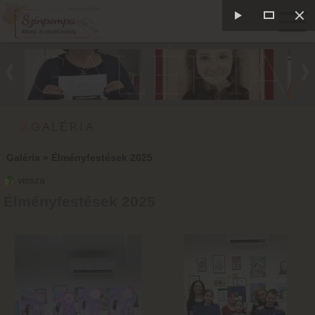
GALÉRIA
GALÉRIA
Galéria
»
Élményfestések 2025
vissza
Élményfestések 2025