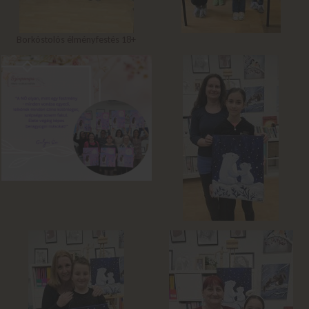
Borkóstolós élményfestés 18+