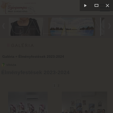
GALÉRIA
GALÉRIA
Galéria
»
Élményfestések 2023-2024
vissza
Élményfestések 2023-2024
1
2