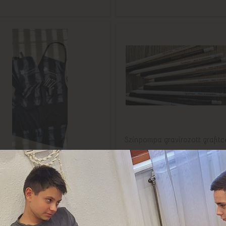
Színpompa gravírozott grafit
Kötények neked ;)